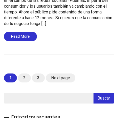
en el campo de las redes sociales! Además, el perfil del
consumidor y los usuarios también va cambiando con el
tiempo. Ahora el público pide contenido de una forma
diferente a hace 12 meses. Si quieres que la comunicación
de tu negocio tenga […]
Read More
Page
Page
Page
1
2
3
Next page
Entradas recientes