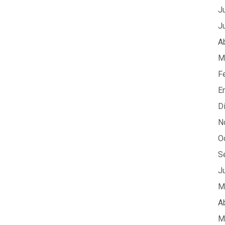
J
J
A
M
F
E
D
N
O
S
J
M
A
M