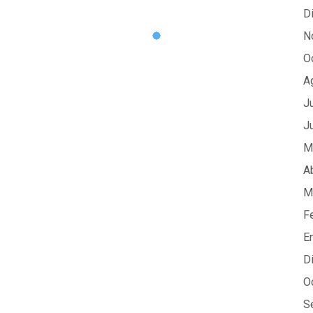
D
N
O
A
J
J
M
A
M
F
E
D
O
S