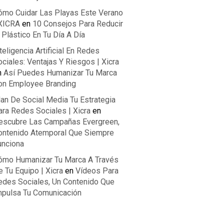
ómo Cuidar Las Playas Este Verano
 XICRA
en
10 Consejos Para Reducir
 Plástico En Tu Día A Día
teligencia Artificial En Redes
ciales: Ventajas Y Riesgos | Xicra
n
Así Puedes Humanizar Tu Marca
on Employee Branding
lan De Social Media Tu Estrategia
ara Redes Sociales | Xicra
en
escubre Las Campañas Evergreen,
ontenido Atemporal Que Siempre
unciona
ómo Humanizar Tu Marca A Través
 Tu Equipo | Xicra
en
Vídeos Para
edes Sociales, Un Contenido Que
mpulsa Tu Comunicación