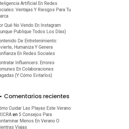
teligencia Artificial En Redes
ociales: Ventajas Y Riesgos Para Tu
arca
or Qué No Vendo En Instagram
aunque Publique Todos Los Días)
ontenido De Entretenimiento:
ivierte, Humaniza Y Genera
onfianza En Redes Sociales
ntratar Influencers: Errores
omunes En Colaboraciones
agadas (y Cómo Evitarlos)
Comentarios recientes
ómo Cuidar Las Playas Este Verano
 XICRA
en
5 Consejos Para
ontaminar Menos En Verano O
ientras Viajas