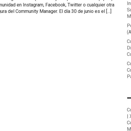
In
unidad en Instagram, Facebook, Twitter o cualquier otra
S
igura del Community Manager. El día 30 de junio es el […]
M
P
(
C
D
C
Co
C
P
C
|
C
M