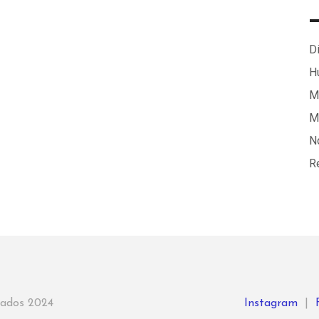
Di
H
Ma
M
N
R
rvados 2024
Instagram
|