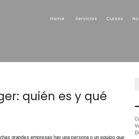
Home
Servicios
Cursos
No
r: quién es y qué
C
V
D
uchas grandes empresas hay una persona o un equipo que