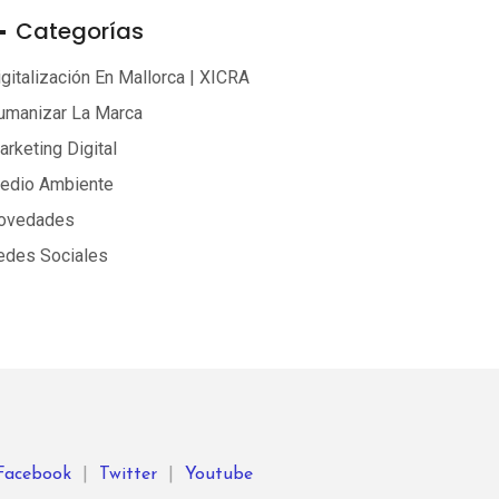
Categorías
gitalización En Mallorca | XICRA
umanizar La Marca
rketing Digital
edio Ambiente
ovedades
edes Sociales
Facebook
|
Twitter
|
Youtube