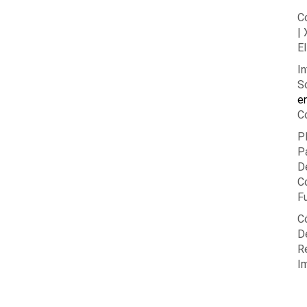
C
|
El
In
So
e
C
P
P
D
C
F
C
De
R
I