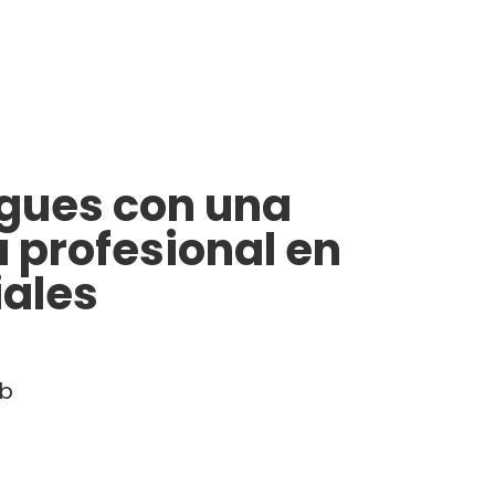
gues con una
 profesional en
iales
eb