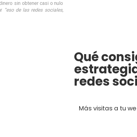
inero sin obtener casi o nulo
ar
“eso de las redes sociales,
Qué consi
estrategia
redes soc
Más visitas a tu w