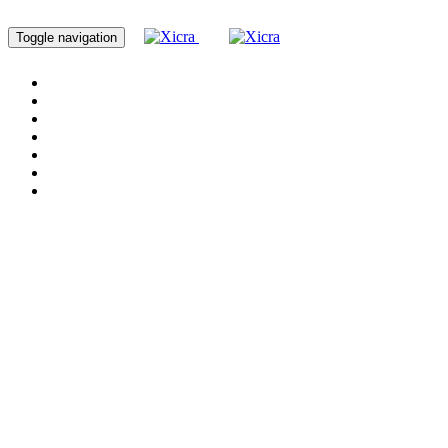
Toggle navigation
Home
Servicios
Cursos
Nosotros
Blog
Proyectos
Contacto