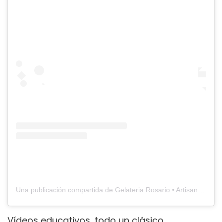
Una publicación compartida de Gelateria Rosario • Artisan Ice Cream (@gelateria_rosario_)
Vídeos educativos, todo un clásico