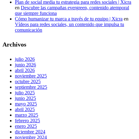
Plan de social media tu estrategia para redes sociales | Xicra
en
Descubre las campañas evergreen, contenido atemporal
que siempre funciona
Cómo humanizar tu marca a través de tu equipo | Xicra
en
Vídeos para redes sociales, un contenido que impulsa tu
comunicación
Archivos
julio 2026
junio 2026
abril 2026
noviembre 2025
octubre 2025
septiembre 2025
julio 2025
junio 2025
mayo 2025
abril 2025
marzo 2025
febrero 2025
enero 2025
diciembre 2024
noviembre 2024