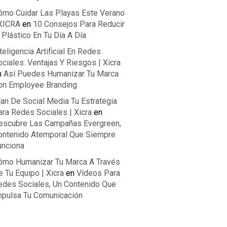
ómo Cuidar Las Playas Este Verano
 XICRA
en
10 Consejos Para Reducir
 Plástico En Tu Día A Día
teligencia Artificial En Redes
ciales: Ventajas Y Riesgos | Xicra
n
Así Puedes Humanizar Tu Marca
on Employee Branding
lan De Social Media Tu Estrategia
ara Redes Sociales | Xicra
en
escubre Las Campañas Evergreen,
ontenido Atemporal Que Siempre
unciona
ómo Humanizar Tu Marca A Través
 Tu Equipo | Xicra
en
Vídeos Para
edes Sociales, Un Contenido Que
mpulsa Tu Comunicación