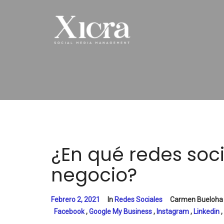
¿En qué redes soc
negocio?
Febrero 2, 2021
In
Redes Sociales
Carmen Bueloha
Facebook
,
Google My Business
,
Instagram
,
Linkedin
,