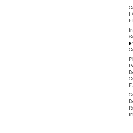
C
|
El
In
So
e
C
P
P
D
C
F
C
De
R
I