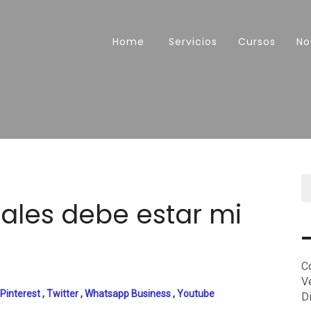
Home
Servicios
Cursos
No
iales debe estar mi
C
V
Pinterest
,
Twitter
,
Whatsapp Business
,
Youtube
D