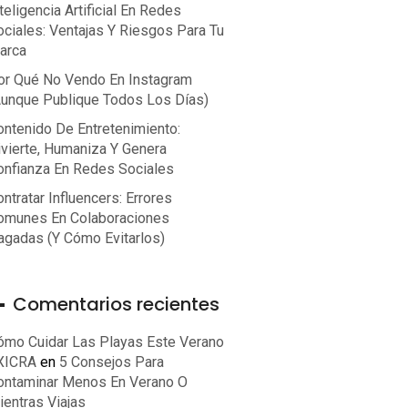
teligencia Artificial En Redes
ociales: Ventajas Y Riesgos Para Tu
arca
or Qué No Vendo En Instagram
aunque Publique Todos Los Días)
ontenido De Entretenimiento:
ivierte, Humaniza Y Genera
onfianza En Redes Sociales
ntratar Influencers: Errores
omunes En Colaboraciones
agadas (y Cómo Evitarlos)
Comentarios recientes
ómo Cuidar Las Playas Este Verano
 XICRA
en
5 Consejos Para
ontaminar Menos En Verano O
ientras Viajas