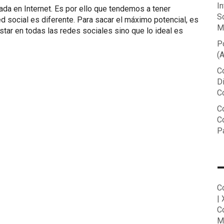
In
cada en Internet. Es por ello que tendemos a tener
S
 social es diferente. Para sacar el máximo potencial, es
M
tar en todas las redes sociales sino que lo ideal es
P
(
C
D
C
Co
C
P
C
|
C
M