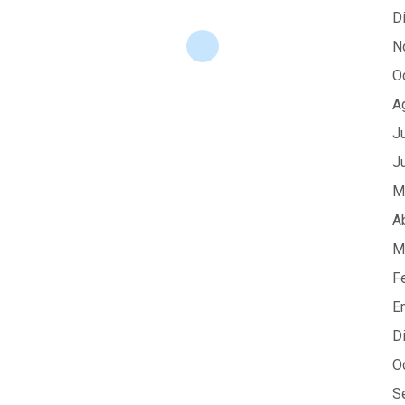
D
N
O
A
J
J
M
A
M
F
E
D
O
S