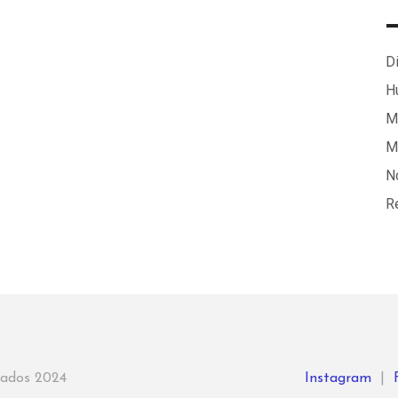
Di
H
Ma
M
N
R
rvados 2024
Instagram
|