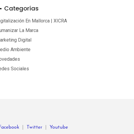
Categorías
gitalización En Mallorca | XICRA
umanizar La Marca
rketing Digital
edio Ambiente
ovedades
edes Sociales
Facebook
|
Twitter
|
Youtube