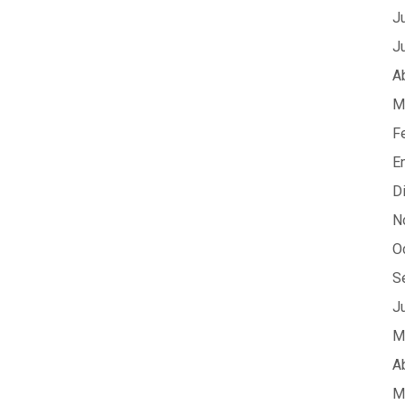
J
J
A
M
F
E
D
N
O
S
J
M
A
M