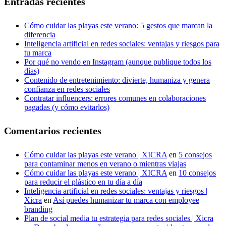
Entradas recientes
Cómo cuidar las playas este verano: 5 gestos que marcan la
diferencia
Inteligencia artificial en redes sociales: ventajas y riesgos para
tu marca
Por qué no vendo en Instagram (aunque publique todos los
días)
Contenido de entretenimiento: divierte, humaniza y genera
confianza en redes sociales
Contratar influencers: errores comunes en colaboraciones
pagadas (y cómo evitarlos)
Comentarios recientes
Cómo cuidar las playas este verano | XICRA
en
5 consejos
para contaminar menos en verano o mientras viajas
Cómo cuidar las playas este verano | XICRA
en
10 consejos
para reducir el plástico en tu día a día
Inteligencia artificial en redes sociales: ventajas y riesgos |
Xicra
en
Así puedes humanizar tu marca con employee
branding
Plan de social media tu estrategia para redes sociales | Xicra