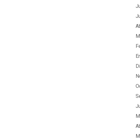
J
J
A
M
F
E
D
N
O
S
J
M
A
M