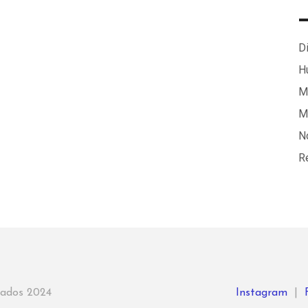
Di
H
Ma
M
N
R
rvados 2024
Instagram
|