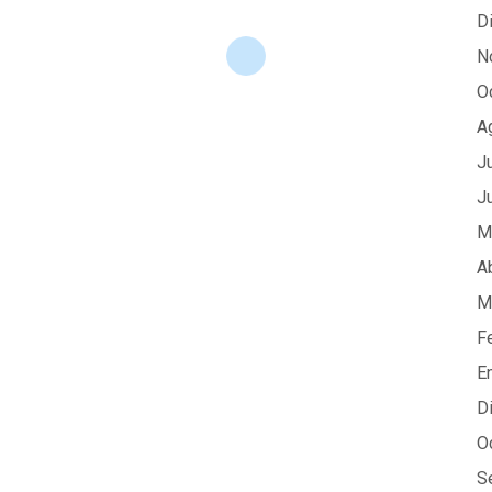
D
N
O
A
J
J
M
A
M
F
E
D
O
S