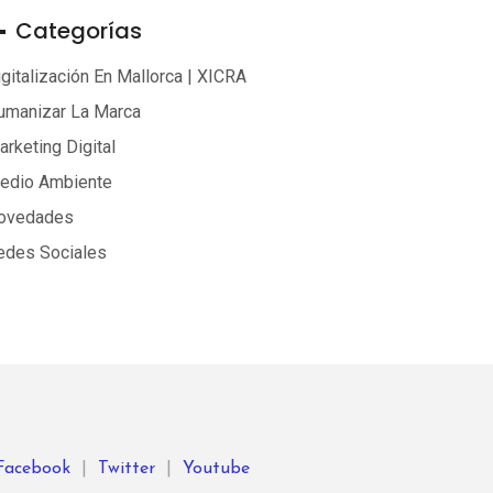
Categorías
gitalización En Mallorca | XICRA
umanizar La Marca
rketing Digital
edio Ambiente
ovedades
edes Sociales
Facebook
|
Twitter
|
Youtube