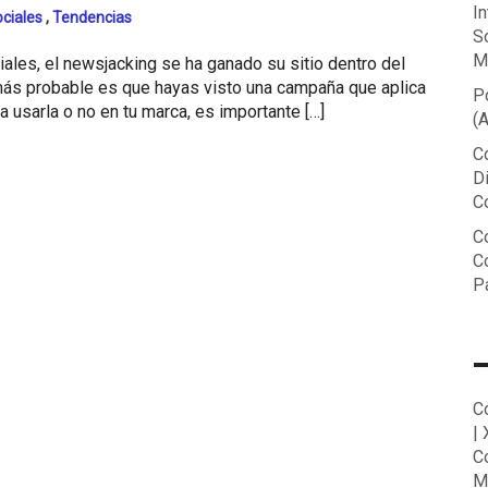
In
ciales
,
Tendencias
S
M
iales, el newsjacking se ha ganado su sitio dentro del
 más probable es que hayas visto una campaña que aplica
P
a usarla o no en tu marca, es importante […]
(
C
D
C
Co
C
P
C
|
C
M