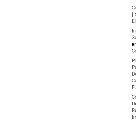
C
|
El
In
So
e
C
P
P
D
C
F
C
De
R
I