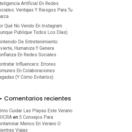
teligencia Artificial En Redes
ociales: Ventajas Y Riesgos Para Tu
arca
or Qué No Vendo En Instagram
aunque Publique Todos Los Días)
ontenido De Entretenimiento:
ivierte, Humaniza Y Genera
onfianza En Redes Sociales
ntratar Influencers: Errores
omunes En Colaboraciones
agadas (y Cómo Evitarlos)
Comentarios recientes
ómo Cuidar Las Playas Este Verano
 XICRA
en
5 Consejos Para
ontaminar Menos En Verano O
ientras Viajas