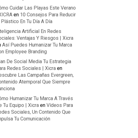
ómo Cuidar Las Playas Este Verano
 XICRA
en
10 Consejos Para Reducir
 Plástico En Tu Día A Día
teligencia Artificial En Redes
ciales: Ventajas Y Riesgos | Xicra
n
Así Puedes Humanizar Tu Marca
on Employee Branding
lan De Social Media Tu Estrategia
ara Redes Sociales | Xicra
en
escubre Las Campañas Evergreen,
ontenido Atemporal Que Siempre
unciona
ómo Humanizar Tu Marca A Través
 Tu Equipo | Xicra
en
Vídeos Para
edes Sociales, Un Contenido Que
mpulsa Tu Comunicación