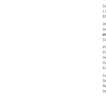
C
|
El
In
So
e
C
P
P
D
C
F
C
De
R
I