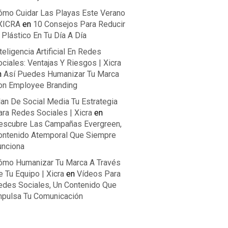
ómo Cuidar Las Playas Este Verano
 XICRA
en
10 Consejos Para Reducir
 Plástico En Tu Día A Día
teligencia Artificial En Redes
ciales: Ventajas Y Riesgos | Xicra
n
Así Puedes Humanizar Tu Marca
on Employee Branding
lan De Social Media Tu Estrategia
ara Redes Sociales | Xicra
en
escubre Las Campañas Evergreen,
ontenido Atemporal Que Siempre
unciona
ómo Humanizar Tu Marca A Través
 Tu Equipo | Xicra
en
Vídeos Para
edes Sociales, Un Contenido Que
mpulsa Tu Comunicación