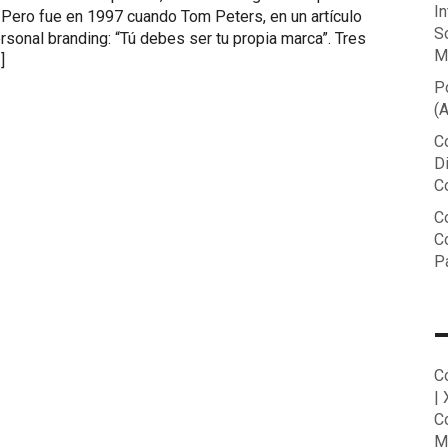
In
 Pero fue en 1997 cuando Tom Peters, en un artículo
S
rsonal branding: “Tú debes ser tu propia marca”. Tres
M
]
P
(
C
D
C
Co
C
P
C
|
C
M