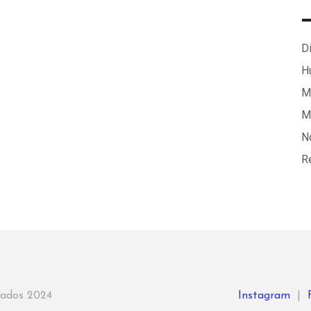
Di
H
Ma
M
N
R
rvados 2024
Instagram
|