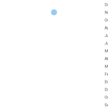
D
N
O
A
J
J
M
A
M
F
E
D
O
S