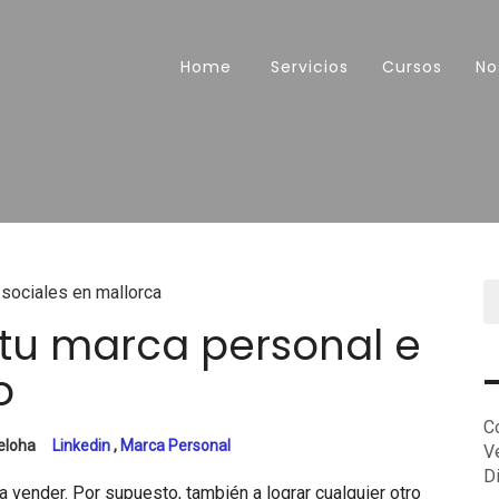
Home
Servicios
Cursos
No
 tu marca personal e
o
C
eloha
Linkedin
,
Marca Personal
V
D
 vender. Por supuesto, también a lograr cualquier otro