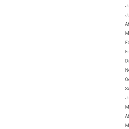
J
J
A
M
F
E
D
N
O
S
J
M
A
M