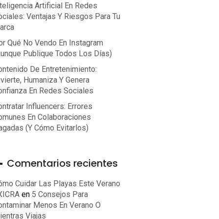
teligencia Artificial En Redes
ociales: Ventajas Y Riesgos Para Tu
arca
or Qué No Vendo En Instagram
aunque Publique Todos Los Días)
ontenido De Entretenimiento:
ivierte, Humaniza Y Genera
onfianza En Redes Sociales
ntratar Influencers: Errores
omunes En Colaboraciones
agadas (y Cómo Evitarlos)
Comentarios recientes
ómo Cuidar Las Playas Este Verano
 XICRA
en
5 Consejos Para
ontaminar Menos En Verano O
ientras Viajas