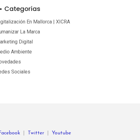
Categorías
gitalización En Mallorca | XICRA
umanizar La Marca
rketing Digital
edio Ambiente
ovedades
edes Sociales
Facebook
|
Twitter
|
Youtube