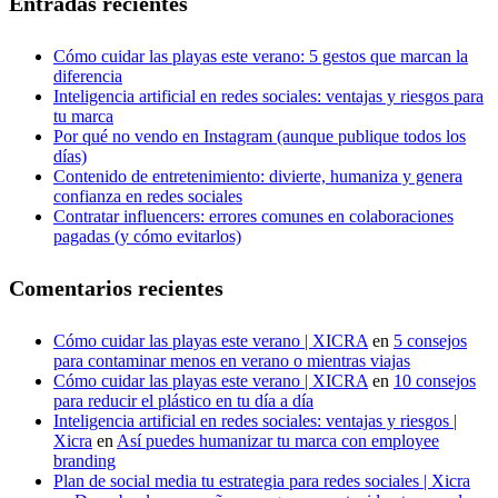
Entradas recientes
Cómo cuidar las playas este verano: 5 gestos que marcan la
diferencia
Inteligencia artificial en redes sociales: ventajas y riesgos para
tu marca
Por qué no vendo en Instagram (aunque publique todos los
días)
Contenido de entretenimiento: divierte, humaniza y genera
confianza en redes sociales
Contratar influencers: errores comunes en colaboraciones
pagadas (y cómo evitarlos)
Comentarios recientes
Cómo cuidar las playas este verano | XICRA
en
5 consejos
para contaminar menos en verano o mientras viajas
Cómo cuidar las playas este verano | XICRA
en
10 consejos
para reducir el plástico en tu día a día
Inteligencia artificial en redes sociales: ventajas y riesgos |
Xicra
en
Así puedes humanizar tu marca con employee
branding
Plan de social media tu estrategia para redes sociales | Xicra