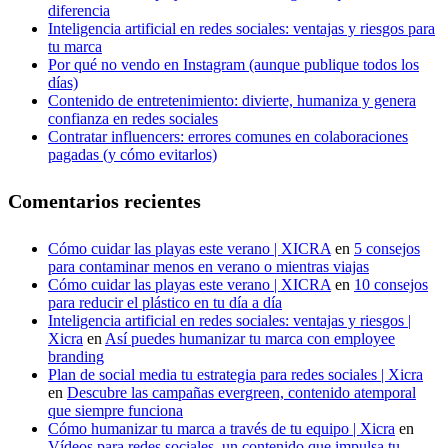
diferencia
Inteligencia artificial en redes sociales: ventajas y riesgos para
tu marca
Por qué no vendo en Instagram (aunque publique todos los
días)
Contenido de entretenimiento: divierte, humaniza y genera
confianza en redes sociales
Contratar influencers: errores comunes en colaboraciones
pagadas (y cómo evitarlos)
Comentarios recientes
Cómo cuidar las playas este verano | XICRA
en
5 consejos
para contaminar menos en verano o mientras viajas
Cómo cuidar las playas este verano | XICRA
en
10 consejos
para reducir el plástico en tu día a día
Inteligencia artificial en redes sociales: ventajas y riesgos |
Xicra
en
Así puedes humanizar tu marca con employee
branding
Plan de social media tu estrategia para redes sociales | Xicra
en
Descubre las campañas evergreen, contenido atemporal
que siempre funciona
Cómo humanizar tu marca a través de tu equipo | Xicra
en
Vídeos para redes sociales, un contenido que impulsa tu