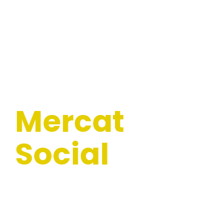
Mercat
Social
SERVICIO 3. “Transforma tu negocio”
Asesoramiento en marketing online y grabación
de vídeo promocional SERVICIO 2. “Más clientes”
Campaña de publicidad en redes sociales: