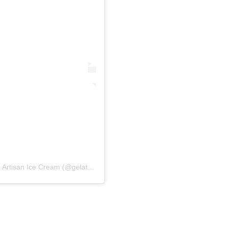
Una publicación compartida de Gelateria Rosario • Artisan Ice Cream (@gelateria_rosario_)